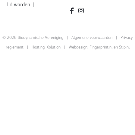
lid worden
|
facebook.com/bdvereniging/
instagram.com/leefbiody
© 2026 Biodynamische Vereniging |
Algemene voorwaarden
|
Privacy
reglement
| Hosting:
Xolution
| Webdesign:
Fingerprint.nl
en
Stip.nl