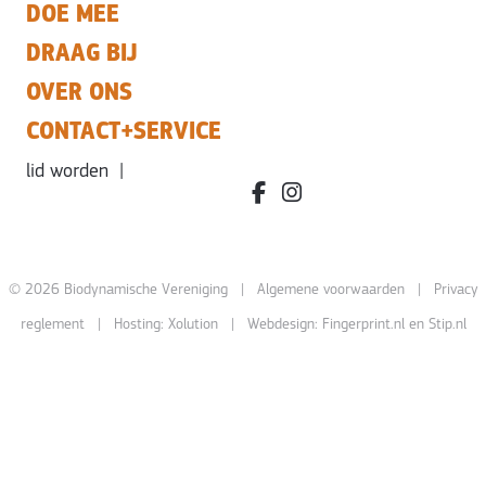
DOE MEE
DRAAG BIJ
OVER ONS
CONTACT+SERVICE
lid worden
|
facebook.com/bdvereniging/
instagram.com/leefbiody
© 2026 Biodynamische Vereniging |
Algemene voorwaarden
|
Privacy
reglement
| Hosting:
Xolution
| Webdesign:
Fingerprint.nl
en
Stip.nl