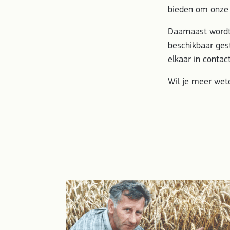
bieden om onze 
Daarnaast wordt
beschikbaar ges
elkaar in conta
Wil je meer wet
ien dat het
t het anders