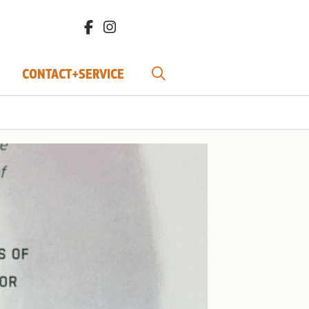
facebook.com/bdvereniging/
instagram.com/leefbiodynamisch/
CONTACT+SERVICE