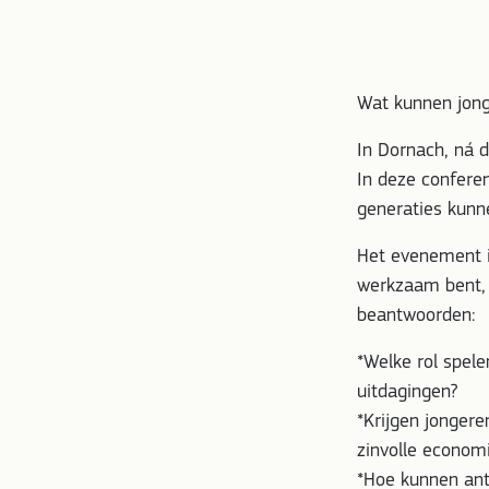
Wat kunnen jong
In Dornach, ná 
In deze conferen
generaties kunn
Het evenement is
werkzaam bent, 
beantwoorden:
*Welke rol spel
uitdagingen?
*Krijgen jonger
zinvolle economi
*Hoe kunnen ant