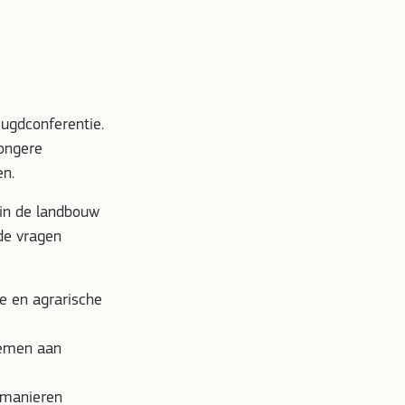
ugdconferentie.
jongere
en.
 in de landbouw
de vragen
e en agrarische
nemen aan
 manieren