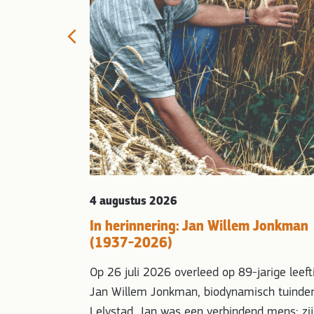
Previous
r het
arien Klingen,
xtinction
pt op tot
e…
4 augustus 2026
In herinnering: Jan Willem Jonkman
(1937-2026)
Op 26 juli 2026 overleed op 89-jarige leeft
Jan Willem Jonkman, biodynamisch tuinder
Lelystad. Jan was een verbindend mens; zi