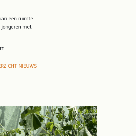
uari een ruimte
 jongeren met
om
ERZICHT NIEUWS
7 juli 2026
Steun de Z