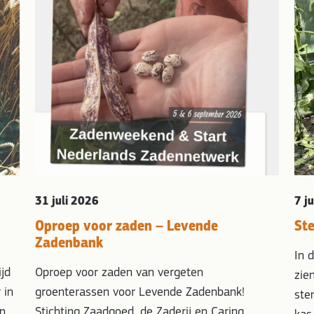
31 juli 2026
7 j
Oproep voor zaden – Levende
St
Zadenbank
In 
ijd
Oproep voor zaden van vergeten
zie
 in
groenterassen voor Levende Zadenbank!
ste
jn
Stichting Zaadgoed, de Zaderij en Caring