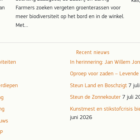
kas
an
Farmers zoeken vergeten groenterassen voor
meer biodiversiteit op het bord en in de winkel.
Met…
Recent nieuws
viteiten
In herinnering: Jan Willem J
Oproep voor zaden – Levende
erdiepen
Steun Land en Boschzigt
7 jul
Steun de Zonnekouter
7 juli 
ng
ng
Kunstmest en stikstofcrisis b
juni 2026
euws
DP