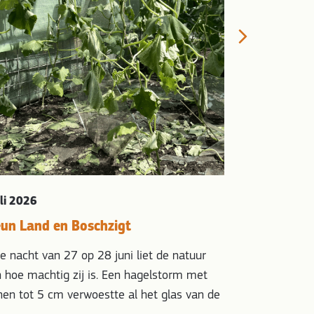
De Zonnekoute
Next
de Zonnekoute
kippenkwekeri
kippenstal voo
de zorg van…
uli 2026
eun Land en Boschzigt
de nacht van 27 op 28 juni liet de natuur
n hoe machtig zij is. Een hagelstorm met
nen tot 5 cm verwoestte al het glas van de