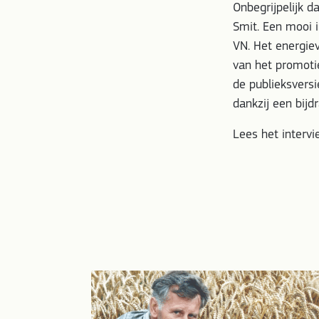
Onbegrijpelijk d
Smit. Een mooi 
VN. Het energie
van het promoti
de publieksvers
dankzij een bijd
Lees het interv