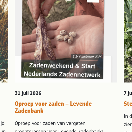
31 juli 2026
7 j
Oproep voor zaden – Levende
St
Zadenbank
In 
ijd
Oproep voor zaden van vergeten
zie
 in
groenterassen voor Levende Zadenbank!