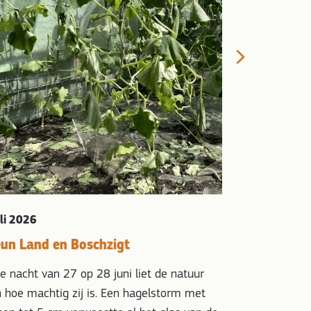
Steun de Z
De Zonnekoute
Next
de Zonnekoute
kippenkwekeri
kippenstal voo
de zorg van…
uli 2026
eun Land en Boschzigt
de nacht van 27 op 28 juni liet de natuur
n hoe machtig zij is. Een hagelstorm met