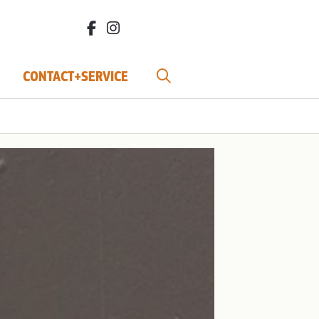
facebook.com/bdvereniging/
instagram.com/leefbiodynamisch/
CONTACT+SERVICE