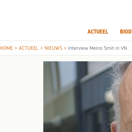
ACTUEEL
BIOD
HOME
>
ACTUEEL
>
NIEUWS
>
Interview Meino Smit in VN