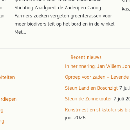
ste
jn
Stichting Zaadgoed, de Zaderij en Caring
kas
an
Farmers zoeken vergeten groenterassen voor
meer biodiversiteit op het bord en in de winkel.
Met…
Recent nieuws
In herinnering: Jan Willem J
Oproep voor zaden – Levende
viteiten
Steun Land en Boschzigt
7 jul
Steun de Zonnekouter
7 juli 
erdiepen
ng
Kunstmest en stikstofcrisis b
juni 2026
ng