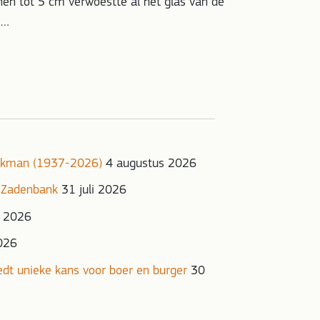
nen tot 5 cm verwoestte al het glas van de
,…
onkman (1937-2026)
4 augustus 2026
 Zadenbank
31 juli 2026
i 2026
2026
iedt unieke kans voor boer en burger
30