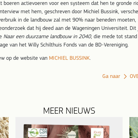
at boeren actievoeren voor een systeem dat hen te gronde ric
interview met hem, geschreven door Michiel Bussink, versch
verbruik in de landbouw zal met 90% naar beneden moeten, st
eonderzoek dat hij deed aan de Wageningen Universiteit. Dit
ie
Naar een duurzame landbouw in 2040
, die mede tot stan
rage van het Willy Schilthuis Fonds van de BD-Vereniging.
iew op de website van
MICHIEL BUSSINK
.
Ga naar
OV
MEER NIEUWS