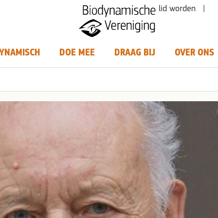
lid worden |
YNAMISCH
DOE MEE
DRAAG BIJ
OVER ONS