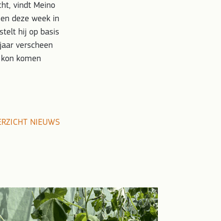
ht, vindt Meino
een deze week in
elt hij op basis
 jaar verscheen
d kon komen
ERZICHT NIEUWS
7 juli 2026