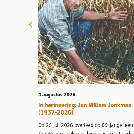
ien dat het
t het anders
Previous
r het
arien Klingen,
xtinction
pt op tot
e…
4 augustus 2026
In herinnering: Jan Willem Jonkman
(1937-2026)
Op 26 juli 2026 overleed op 89-jarige leeft
Jan Willem Jonkman, biodynamisch tuinder