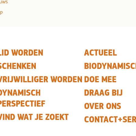
euws
DP
LID WORDEN
ACTUEEL
SCHENKEN
BIODYNAMISC
VRIJWILLIGER WORDEN
DOE MEE
DYNAMISCH
DRAAG BIJ
PERSPECTIEF
OVER ONS
VIND WAT JE ZOEKT
CONTACT+SER