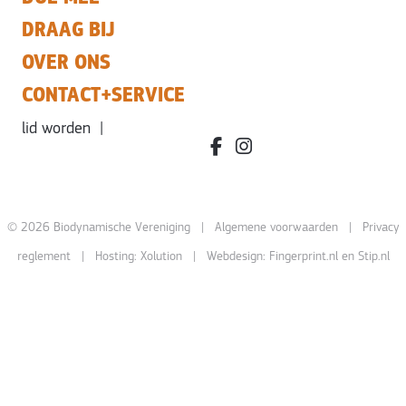
DRAAG BIJ
OVER ONS
CONTACT+SERVICE
lid worden
|
facebook.com/bdvereniging/
instagram.com/leefbiody
© 2026 Biodynamische Vereniging |
Algemene voorwaarden
|
Privacy
reglement
| Hosting:
Xolution
| Webdesign:
Fingerprint.nl
en
Stip.nl