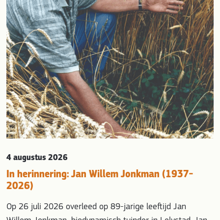
evious
4 augustus 2026
In herinnering: Jan Willem Jonkman (1937-
2026)
Op 26 juli 2026 overleed op 89-jarige leeftijd Jan