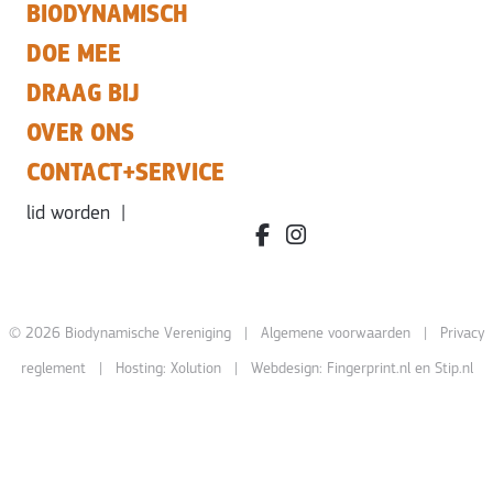
BIODYNAMISCH
DOE MEE
DRAAG BIJ
OVER ONS
CONTACT+SERVICE
lid worden
|
facebook.com/bdvereniging/
instagram.com/leefbiody
© 2026 Biodynamische Vereniging |
Algemene voorwaarden
|
Privacy
reglement
| Hosting:
Xolution
| Webdesign:
Fingerprint.nl
en
Stip.nl