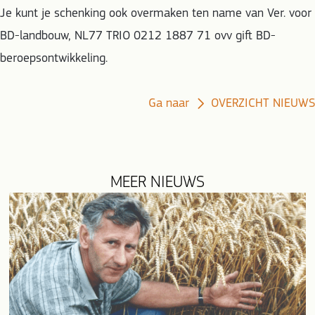
Je kunt je schenking ook overmaken ten name van Ver. voor
BD-landbouw, NL77 TRIO 0212 1887 71 ovv gift BD-
beroepsontwikkeling.
Ga naar
OVERZICHT NIEUWS
MEER NIEUWS
evious