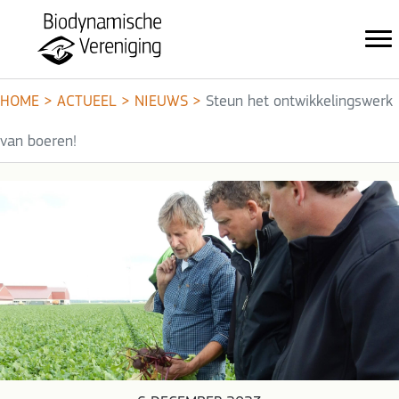
HOME
>
ACTUEEL
>
NIEUWS
>
Steun het ontwikkelings­werk
van boeren!