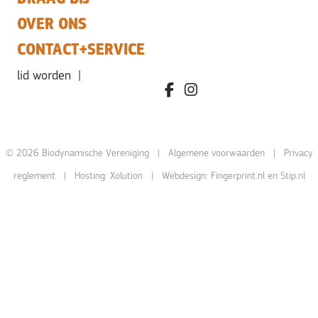
OVER ONS
CONTACT+SERVICE
lid worden
|
facebook.com/bdvereniging/
instagram.com/leefbiody
© 2026 Biodynamische Vereniging |
Algemene voorwaarden
|
Privacy
reglement
| Hosting:
Xolution
| Webdesign:
Fingerprint.nl
en
Stip.nl