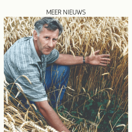
MEER NIEUWS
evious