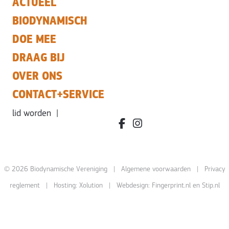
ACTUEEL
BIODYNAMISCH
DOE MEE
DRAAG BIJ
OVER ONS
CONTACT+SERVICE
lid worden
|
facebook.com/bdvereniging/
instagram.com/leefbiody
© 2026 Biodynamische Vereniging |
Algemene voorwaarden
|
Privacy
reglement
| Hosting:
Xolution
| Webdesign:
Fingerprint.nl
en
Stip.nl