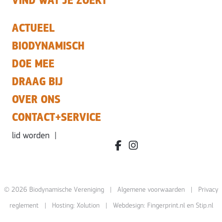
VIND WAT JE ZOEKT
ACTUEEL
BIODYNAMISCH
DOE MEE
DRAAG BIJ
OVER ONS
CONTACT+SERVICE
lid worden
|
facebook.com/bdvereniging/
instagram.com/leefbiody
© 2026 Biodynamische Vereniging |
Algemene voorwaarden
|
Privacy
reglement
| Hosting:
Xolution
| Webdesign:
Fingerprint.nl
en
Stip.nl