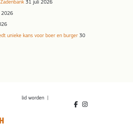
 Zadenbank
31 juli 2026
i 2026
2026
iedt unieke kans voor boer en burger
30
lid worden
|
facebook.com/bdvereniging
instagram.com/leefbio
H