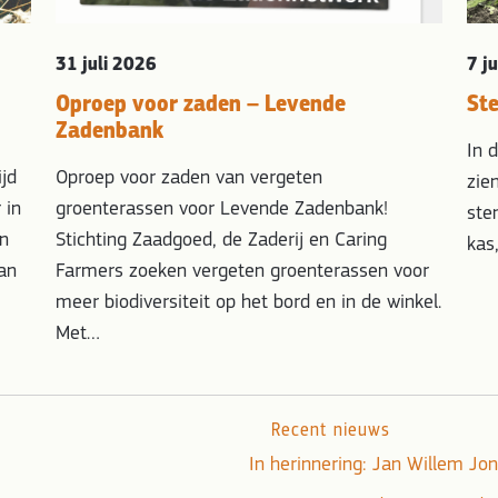
31 juli 2026
7 j
Oproep voor zaden – Levende
St
Zadenbank
In 
ijd
Oproep voor zaden van vergeten
zie
 in
groenterassen voor Levende Zadenbank!
ste
jn
Stichting Zaadgoed, de Zaderij en Caring
kas
an
Farmers zoeken vergeten groenterassen voor
meer biodiversiteit op het bord en in de winkel.
Met…
Recent nieuws
In herinnering: Jan Willem J