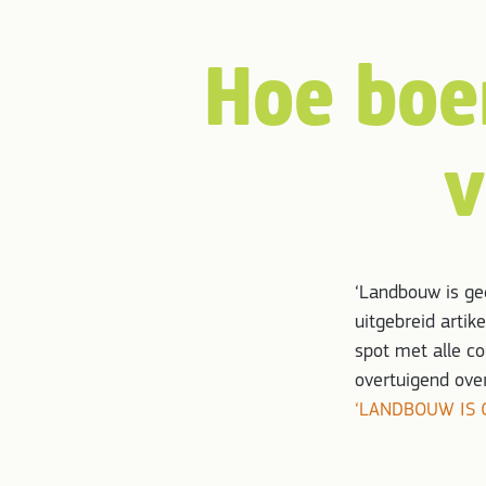
Hoe boer
v
‘Landbouw is ge
uitgebreid artik
spot met alle co
overtuigend over 
‘LANDBOUW IS 