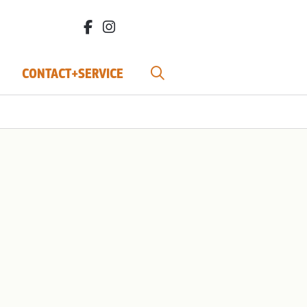
facebook.com/bdvereniging/
instagram.com/leefbiodynamisch/
CONTACT+SERVICE