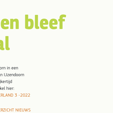
den bleef
al
orn in een
Van IJzendoorn
kertijd
kel hier:
ERLAND 3 -2022
ERZICHT NIEUWS