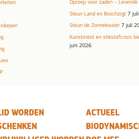
Oproep voor zaden – Levende
viteiten
Steun Land en Boschzigt
7 jul
Steun de Zonnekouter
7 juli 
erdiepen
ng
Kunstmest en stikstofcrisis b
juni 2026
ng
euws
DP
LID WORDEN
ACTUEEL
SCHENKEN
BIODYNAMISC