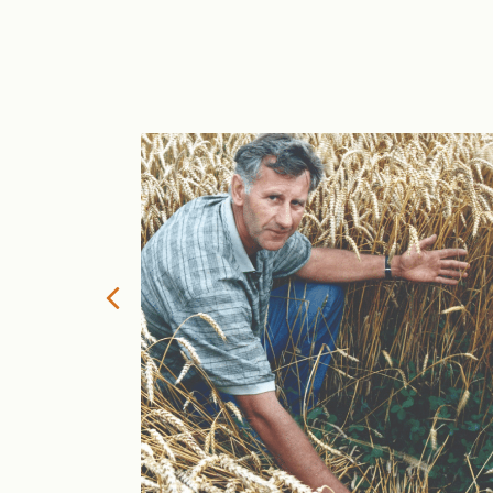
ien dat het
t het anders
Previous
r het
arien Klingen,
xtinction
pt op tot
e…