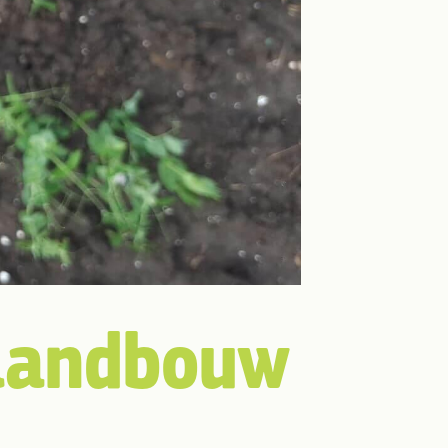
­land­bouw