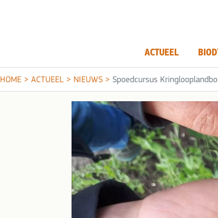
ACTUEEL
BIOD
HOME
>
ACTUEEL
>
NIEUWS
>
Spoedcur­sus Kring­loop­land­b