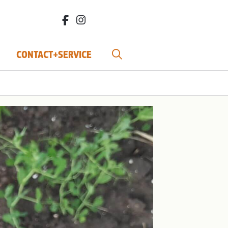
facebook.com/bdvereniging/
instagram.com/leefbiodynamisch/
CONTACT+SERVICE