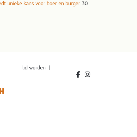
iedt unieke kans voor boer en burger
30
lid worden
|
facebook.com/bdvereniging
instagram.com/leefbio
H