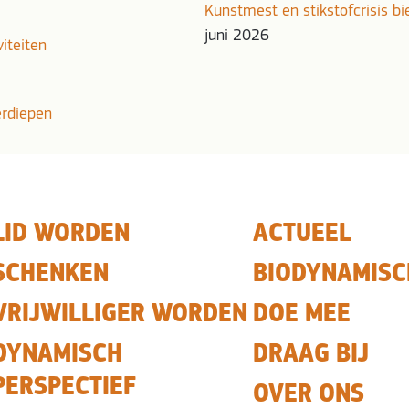
Kunstmest en stikstofcrisis b
juni 2026
viteiten
erdiepen
LID WORDEN
ACTUEEL
SCHENKEN
BIODYNAMISC
VRIJWILLIGER WORDEN
DOE MEE
DYNAMISCH
DRAAG BIJ
PERSPECTIEF
OVER ONS