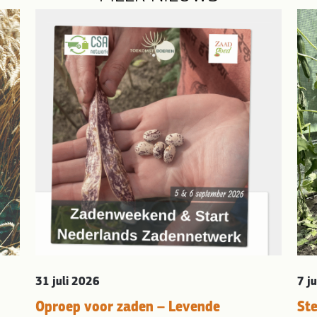
31 juli 2026
7 j
Oproep voor zaden – Levende
St