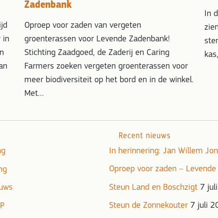
Zadenbank
In 
ijd
Oproep voor zaden van vergeten
zie
 in
groenterassen voor Levende Zadenbank!
ste
jn
Stichting Zaadgoed, de Zaderij en Caring
kas
an
Farmers zoeken vergeten groenterassen voor
meer biodiversiteit op het bord en in de winkel.
Met…
Recent nieuws
ng
In herinnering: Jan Willem J
Oproep voor zaden – Levende
ng
euws
Steun Land en Boschzigt
7 jul
Steun de Zonnekouter
7 juli 
DP