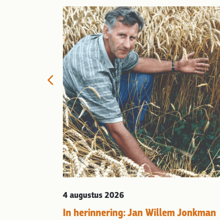
ien dat het
t het anders
Previous
r het
arien Klingen,
xtinction
pt op tot
e…
4 augustus 2026
In herinnering: Jan Willem Jonkman