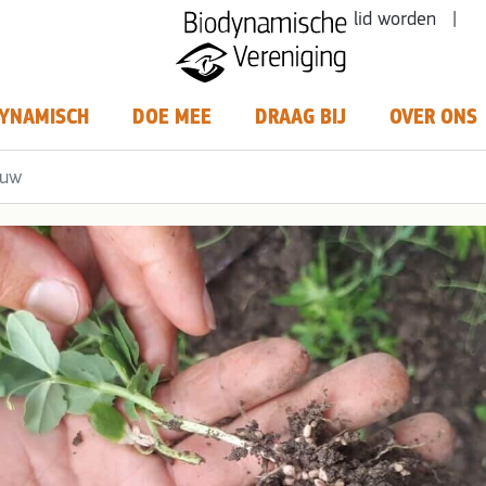
lid worden |
YNAMISCH
DOE MEE
DRAAG BIJ
OVER ONS
ouw