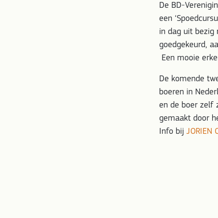
De BD-Verenigin
een ‘Spoedcursu
in dag uit bezig
goedgekeurd, aan
Een mooie erken
De komende twee
boeren in Neder
en de boer zelf 
gemaakt door he
Info bij
JORIEN 