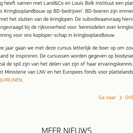
g heeft samen met Land&Co en Louis Bolk Instituut een pl
s Kringlooplandbouw op BD-bedrijven’. BD-boeren zijn immer
 met het sluiten van de kringlopen. De subsidieaanvraag hierv
gevraagd bij de rijksoverheid voor ‘kennisdelen over kringl
ning voor ons koploper-schap in kringlooplandbouw.
 jaar gaan we met deze cursus letterlijk de boer op om zov
land te inspireren. De cursussen worden gegeven op biodyna
zal de spil zijn van het delen van zijn of haar ervaringskenni
t Ministerie van LNV en het Europees fonds voor plattelands
QUIRIJNEN,
Ga naar
OV
MEER NIEUWS