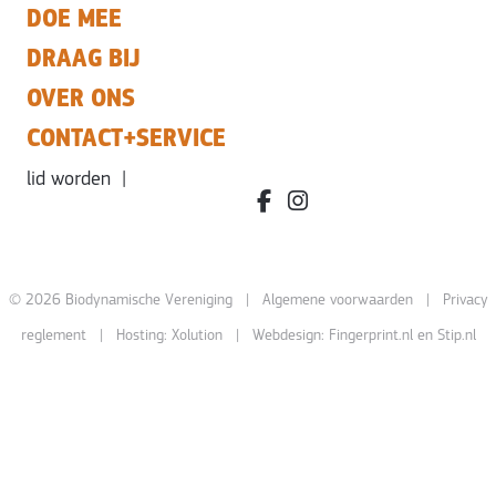
DOE MEE
DRAAG BIJ
OVER ONS
CONTACT+SERVICE
lid worden
|
facebook.com/bdvereniging/
instagram.com/leefbiody
© 2026 Biodynamische Vereniging |
Algemene voorwaarden
|
Privacy
reglement
| Hosting:
Xolution
| Webdesign:
Fingerprint.nl
en
Stip.nl