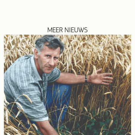
MEER NIEUWS
evious