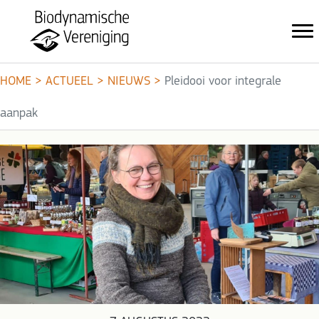
HOME
>
ACTUEEL
>
NIEUWS
>
Pleidooi voor integrale
aanpak