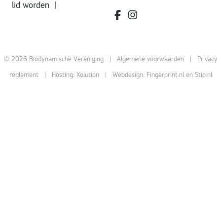
lid worden
|
facebook.com/bdvereniging/
instagram.com/leefbiody
© 2026 Biodynamische Vereniging |
Algemene voorwaarden
|
Privacy
reglement
| Hosting:
Xolution
| Webdesign:
Fingerprint.nl
en
Stip.nl