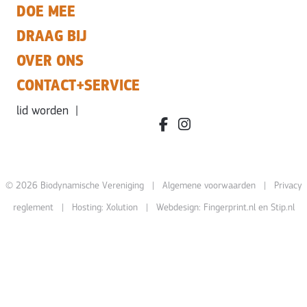
DOE MEE
DRAAG BIJ
OVER ONS
CONTACT+SERVICE
lid worden
|
facebook.com/bdvereniging/
instagram.com/leefbiody
© 2026 Biodynamische Vereniging |
Algemene voorwaarden
|
Privacy
reglement
| Hosting:
Xolution
| Webdesign:
Fingerprint.nl
en
Stip.nl