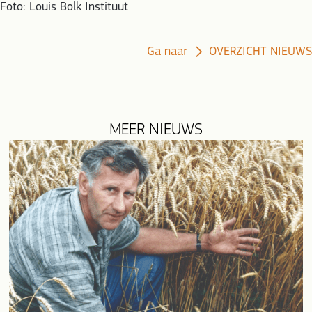
Foto: Louis Bolk Instituut
Ga naar
OVERZICHT NIEUWS
MEER NIEUWS
evious