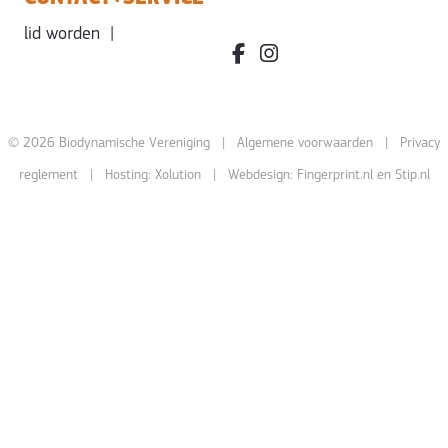
lid worden
|
facebook.com/bdvereniging/
instagram.com/leefbiody
© 2026 Biodynamische Vereniging |
Algemene voorwaarden
|
Privacy
reglement
| Hosting:
Xolution
| Webdesign:
Fingerprint.nl
en
Stip.nl