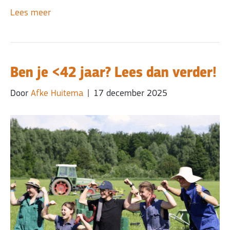
Lees meer
Ben je <42 jaar? Lees dan verder!
Door
Afke Huitema
|
17 december 2025