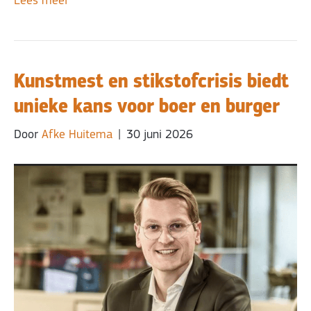
Lees meer
Kunstmest en stikstofcrisis biedt
unieke kans voor boer en burger
Door
Afke Huitema
|
30 juni 2026