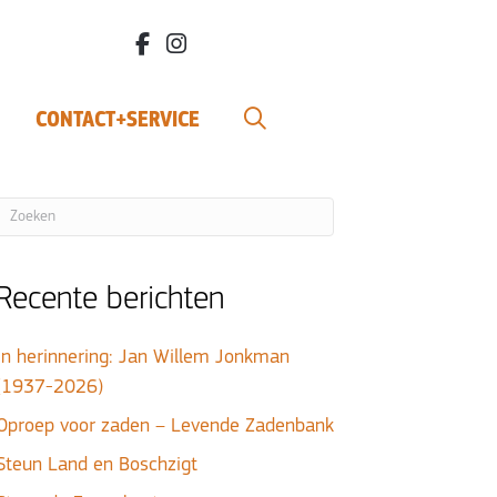
facebook.com/bdvereniging/
instagram.com/leefbiodynamisch/
CONTACT+SERVICE
Recente berichten
In herinnering: Jan Willem Jonkman
(1937-2026)
Oproep voor zaden – Levende Zadenbank
Steun Land en Boschzigt