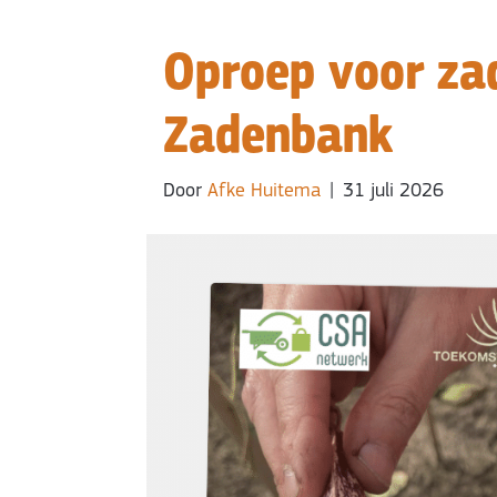
Oproep voor za
Zadenbank
Door
Afke Huitema
|
31 juli 2026