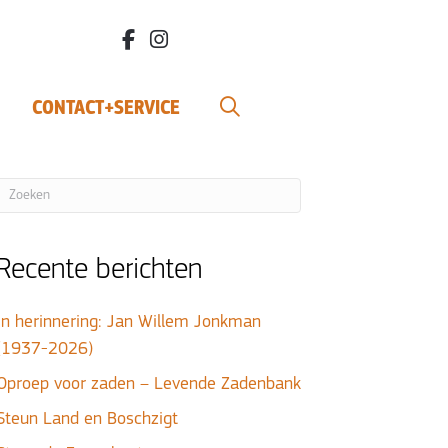
facebook.com/bdvereniging/
instagram.com/leefbiodynamisch/
CONTACT+SERVICE
Recente berichten
In herinnering: Jan Willem Jonkman
(1937-2026)
Oproep voor zaden – Levende Zadenbank
Steun Land en Boschzigt