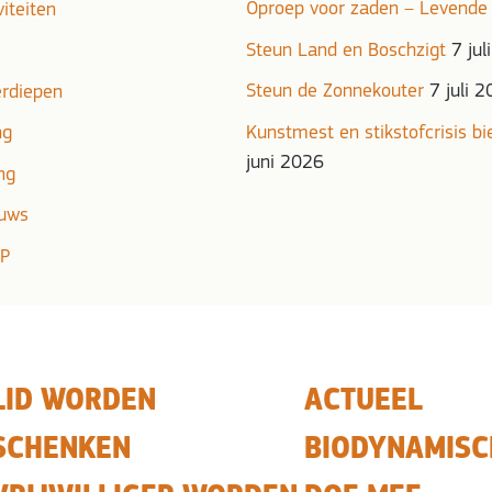
Oproep voor zaden – Levende
viteiten
Steun Land en Boschzigt
7 jul
Steun de Zonnekouter
7 juli 
erdiepen
ng
Kunstmest en stikstofcrisis b
juni 2026
ng
euws
DP
LID WORDEN
ACTUEEL
SCHENKEN
BIODYNAMISC