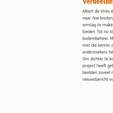
Verbeelde
Albert de Vries
naar
hoe
biodyn
omslag te maken
bieden. Tot nu t
bodembeheer. Maa
met die kennis o
onderzoekers he
Om dichter te k
project heeft g
beelden zoveel 
nieuwsbericht o