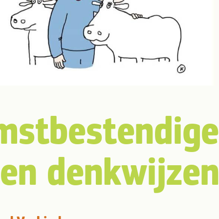
mstbestendige
en denkwijze