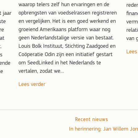
waarop telers zelf hun ervaringen en de
reden
opbrengsten van voedselrassen registreren
t jaar
finan
en vergelijken. Het is een goed werkend en
ste
vermo
groeiend Amerikaans platform waar nog
re
relat
geen Nederlandstalige versie van bestaat.
at
van 
Louis Bolk Instituut, Stichting Zaadgoed en
.
Lees
Coöperatie Odin zijn een initiatief gestart
as
om SeedLinked in het Nederlands te
gende
vertalen, zodat we…
he
Lees verder
Recent nieuws
In herinnering: Jan Willem J