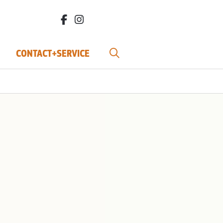
facebook.com/bdvereniging/
instagram.com/leefbiodynamisch/
CONTACT+SERVICE