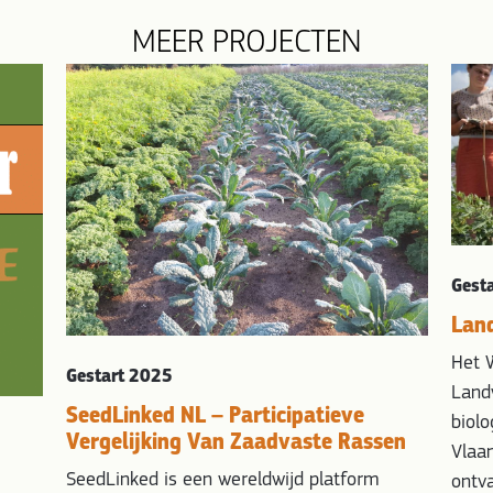
MEER PROJECTEN
Gest
Land
Het W
Gestart 2025
Landw
SeedLinked NL – Participatieve
biol
Vergelijking Van Zaadvaste Rassen
Vlaa
SeedLinked is een wereldwijd platform
ontva