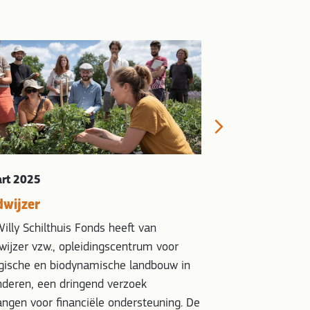
Gestart 2025
Onderzoek Invl
Ontwikkeling V
Next
In 2008 heeft Ger
laten zien dat er g
opbrengst van rogg
art 2025
bodembewerkings
wijzer
verschillen in opb
was de hoogste ee
illy Schilthuis Fonds heeft van
laagste) zou deze 
ijzer vzw., opleidingscentrum voor
bijdrage kunnen l
ogische en biodynamische landbouw in
van de voedselzek
nderen, een dringend verzoek
ngen voor financiële ondersteuning. De