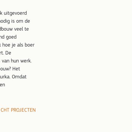
k uitgevoerd
nodig is om de
dbouw veel te
ond goed
 hoe je als boer
rt. De
 van hun werk.
bouw? Het
gurka. Omdat
een
ICHT PROJECTEN