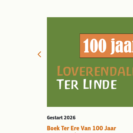
ing
Biodynamische
Previous
isseling en
sontwikkeling.
t collega’s zetten
soonlijke
ling van hun
 van de
 zijn geheel. De
r 25 coaches die
Gestart 2026
isie- en
Boek Ter Ere Van 100 Jaar
n…