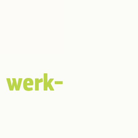
 werk-
n