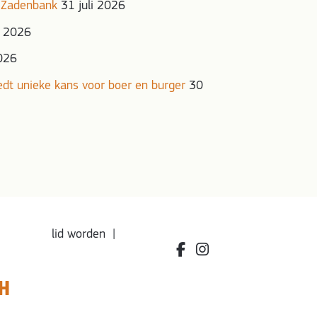
 Zadenbank
31 juli 2026
i 2026
2026
iedt unieke kans voor boer en burger
30
lid worden
|
facebook.com/bdvereniging
instagram.com/leefbio
H