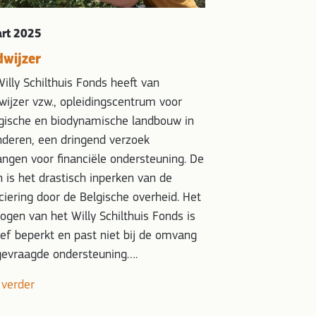
laten zien dat er g
opbrengst van rogg
art 2025
bodembewerkings
wijzer
verschillen in opb
was de hoogste ee
illy Schilthuis Fonds heeft van
laagste) zou deze 
ijzer vzw., opleidingscentrum voor
bijdrage kunnen l
ogische en biodynamische landbouw in
van de voedselzek
nderen, een dringend verzoek
ngen voor financiële ondersteuning. De
Lees verder
 is het drastisch inperken van de
ciering door de Belgische overheid. Het
gen van het Willy Schilthuis Fonds is
ief beperkt en past niet bij de omvang
gevraagde ondersteuning….
 verder