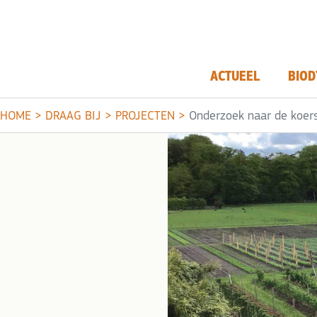
ACTUEEL
BIOD
HOME
>
DRAAG BIJ
>
PROJECTEN
>
Onderzoek naar de koer