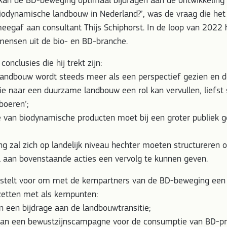
 kan de BD-beweging optimaal bijdragen aan de ontwikkeling
biodynamische landbouw in Nederland?’, was de vraag die het
egaf aan consultant Thijs Schiphorst. In de loop van 2022 hi
mensen uit de bio- en BD-branche.
conclusies die hij trekt zijn:
andbouw wordt steeds meer als een perspectief gezien en 
itie naar een duurzame landbouw een rol kan vervullen, liefs
boeren’;
 van biodynamische producten moet bij een groter publiek 
g zal zich op landelijk niveau hechter moeten structureren 
l aan bovenstaande acties een vervolg te kunnen geven.
t stelt voor om met de kernpartners van de BD-beweging een
zetten met als kernpunten:
n een bijdrage aan de landbouwtransitie;
van een bewustzijnscampagne voor de consumptie van BD-pr