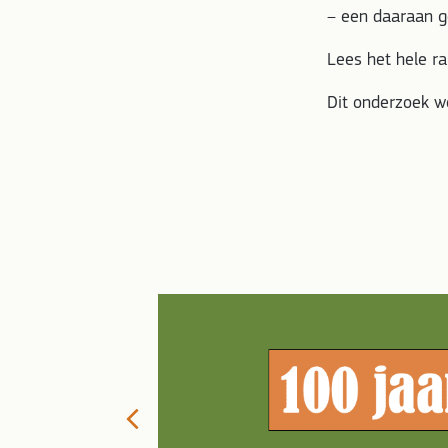
– een daaraan g
Lees het hele r
Dit onderzoek w
ing
Biodynamische
Previous
isseling en