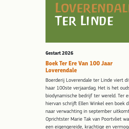
sontwikkeling.
t collega’s zetten
soonlijke
ling van hun
 van de
 zijn geheel. De
r 25 coaches die
Gestart 2026
isie- en
Boek Ter Ere Van 100 Jaar
n…
Loverendale
Boerderij Loverendale ter Linde viert di
haar 100ste verjaardag. Het is het oud
biodynamische bedrijf ter wereld. Ter e
hiervan schrijft Ellen Winkel een boek d
naar verwachting in september uitkomt
Oprichtster Marie Tak van Poortvliet w
een eigengereide, krachtige en vermo