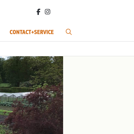
facebook.com/bdvereniging/
instagram.com/leefbiodynamisch/
CONTACT+SERVICE