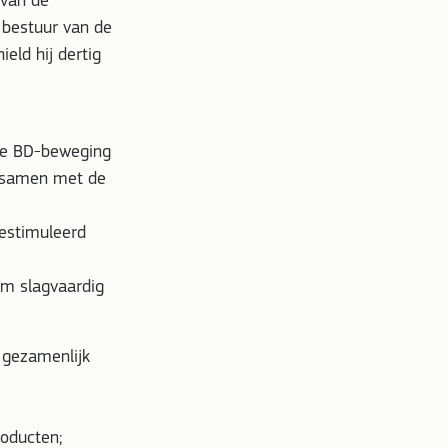
 van de
 bestuur van de
eld hij dertig
de BD-beweging
t samen met de
gestimuleerd
om slagvaardig
 gezamenlijk
oducten;