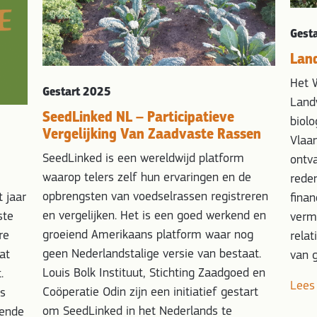
Gest
Land
Het W
Gestart 2025
Landw
SeedLinked NL – Participatieve
biol
Vergelijking Van Zaadvaste Rassen
Vlaa
SeedLinked is een wereldwijd platform
ontva
waarop telers zelf hun ervaringen en de
reden
opbrengsten van voedselrassen registreren
t jaar
finan
en vergelijken. Het is een goed werkend en
ste
vermo
groeiend Amerikaans platform waar nog
re
relat
geen Nederlandstalige versie van bestaat.
at
van 
Louis Bolk Instituut, Stichting Zaadgoed en
.
Lees
Coöperatie Odin zijn een initiatief gestart
as
om SeedLinked in het Nederlands te
gende