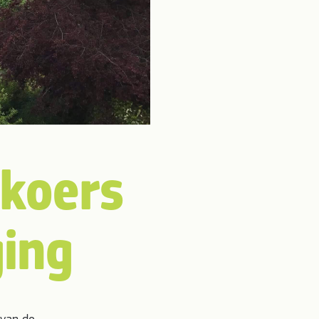
 koers
ing