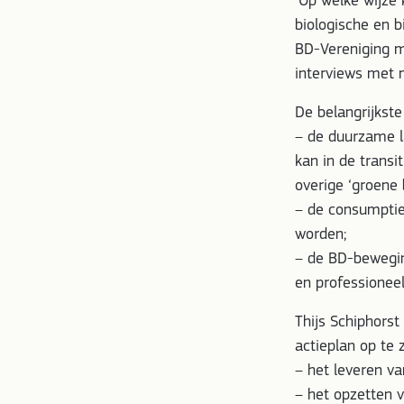
‘Op welke wijze
biologische en 
BD-Vereniging me
interviews met 
De belangrijkste 
– de duurzame l
kan in de trans
overige ‘groene 
– de consumptie
worden;
– de BD-bewegin
en professionee
Thijs Schiphors
actieplan op te 
– het leveren va
– het opzetten 