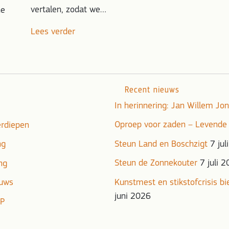
vertalen, zodat we…
he
Lees verder
Recent nieuws
In herinnering: Jan Willem J
Oproep voor zaden – Levende
erdiepen
ng
Steun Land en Boschzigt
7 jul
Steun de Zonnekouter
7 juli 
ng
euws
Kunstmest en stikstofcrisis b
juni 2026
DP