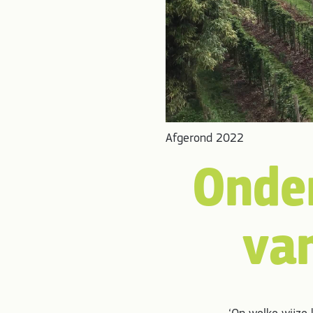
Afgerond 2022
Onder
va