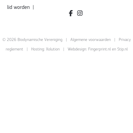
lid worden
|
facebook.com/bdvereniging/
instagram.com/leefbiody
© 2026 Biodynamische Vereniging |
Algemene voorwaarden
|
Privacy
reglement
| Hosting:
Xolution
| Webdesign:
Fingerprint.nl
en
Stip.nl