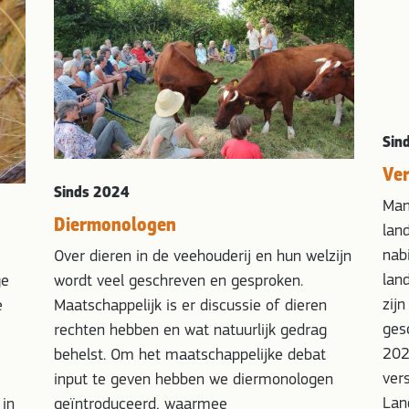
Sin
Ver
Sinds 2024
Man
Diermonologen
lan
nab
Over dieren in de veehouderij en hun welzijn
lan
wordt veel geschreven en gesproken.
ge
zijn
Maatschappelijk is er discussie of dieren
e
ges
rechten hebben en wat natuurlijk gedrag
202
behelst. Om het maatschappelijke debat
ver
input te geven hebben we diermonologen
Lan
geïntroduceerd, waarmee
 in