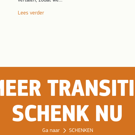
vertalen, zodat we…
Lees verder
ER DAADKRA
SCHENK NU
Ga naar
SCHENKEN