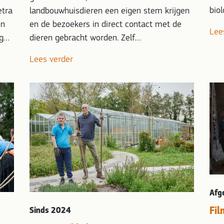
bio
landbouwhuisdieren een eigen stem krijgen
etra
en de bezoekers in direct contact met de
en
Lee
dieren gebracht worden. Zelf…
ng…
Lees verder
Afg
Fi
Sinds 2024