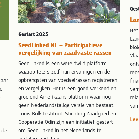
Ges
Lan
Het
Gestart 2025
Lan
SeedLinked NL – Participatieve
bio
vergelijking van zaadvaste rassen
Vla
SeedLinked is een wereldwijd platform
ont
waarop telers zelf hun ervaringen en de
red
opbrengsten van voedselrassen registreren
jaar
fin
en vergelijken. Het is een goed werkend en
te
ver
groeiend Amerikaans platform waar nog
e
rel
geen Nederlandstalige versie van bestaat.
t
van
Louis Bolk Instituut, Stichting Zaadgoed en
Lee
Coöperatie Odin zijn een initiatief gestart
om SeedLinked in het Nederlands te
nde