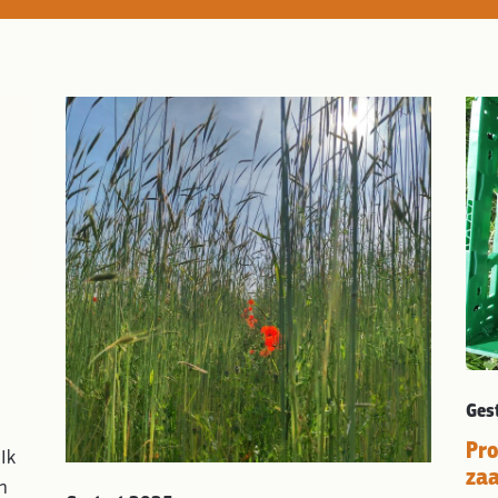
Ges
Pro
Ik
zaa
m