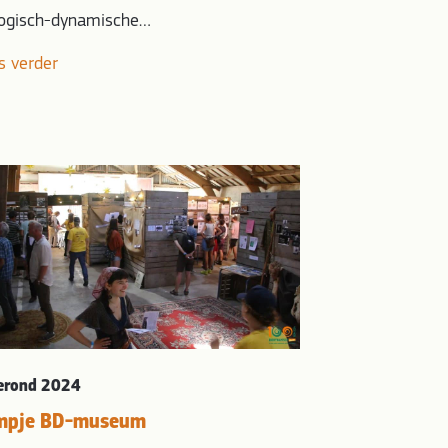
logisch-dynamische…
s verder
erond 2024
lmpje BD-museum