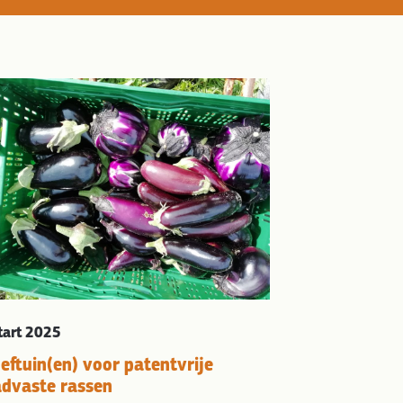
tart 2025
eftuin(en) voor patentvrije
dvaste rassen