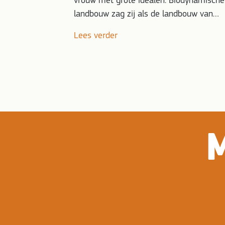
vrouw met grote idealen. Biodynamische
landbouw zag zij als de landbouw van…
Lees verder
ME