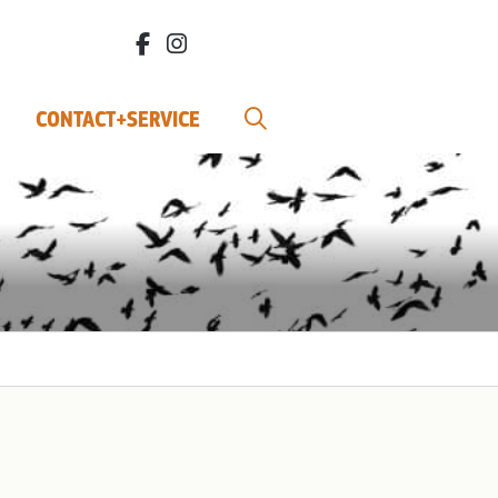
facebook.com/bdvereniging/
instagram.com/leefbiodynamisch/
CONTACT+SERVICE