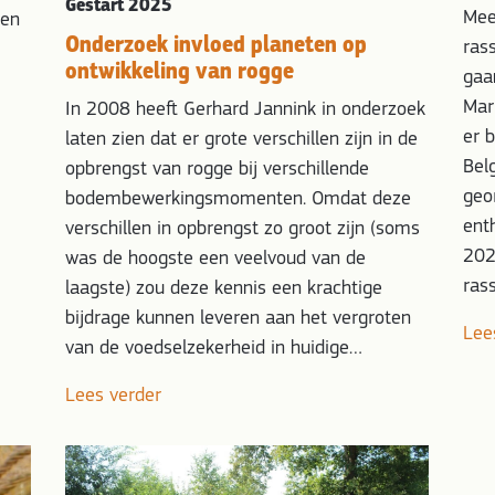
Gestart 2025
Mee
ren
Onderzoek invloed planeten op
ras
ontwikkeling van rogge
gaa
Mar
In 2008 heeft Gerhard Jannink in onderzoek
er b
laten zien dat er grote verschillen zijn in de
Bel
opbrengst van rogge bij verschillende
geo
bodembewerkingsmomenten. Omdat deze
ent
verschillen in opbrengst zo groot zijn (soms
202
was de hoogste een veelvoud van de
ras
laagste) zou deze kennis een krachtige
bijdrage kunnen leveren aan het vergroten
Lee
van de voedselzekerheid in huidige…
Lees verder