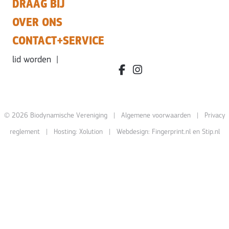
DRAAG BIJ
OVER ONS
CONTACT+SERVICE
lid worden
|
facebook.com/bdvereniging/
instagram.com/leefbiody
© 2026 Biodynamische Vereniging |
Algemene voorwaarden
|
Privacy
reglement
| Hosting:
Xolution
| Webdesign:
Fingerprint.nl
en
Stip.nl