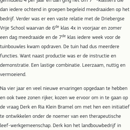
gemiddeld 4 per jaar en dan ging het om 7
-klassers die
dan iedere ochtend in groepen begeleid meedraaiden op het
bedrijf. Verder was er een vaste relatie met de Driebergse
de
Vrije School waarvan de 6
klas 4x in voorjaar en zomer
de
een dag meedraaide en de 7
klas iedere week voor de
tuinbouwles kwam opdraven. De tuin had dus meerdere
functies. Want naast productie was er de instructie en
demonstratie. Een lastige combinatie. Leerzaam, nuttig en
vermoeiend.
Na vier jaar en veel nieuwe ervaringen opgedaan te hebben
en ook twee zonen rijker, kozen we ervoor om in te gaan op
de vraag Derk en Ria Klein Bramel om met hen een initiatief
te ontwikkelen onder de noemer van een therapeutische
leef-werkgemeenschap. Derk kon het landbouwbedrijf in