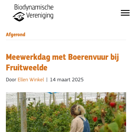
Afgerond
Meewerkdag met Boerenvuur bij
Fruitweelde
Door
Ellen Winkel
|
14 maart 2025