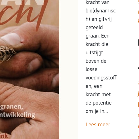
kracht van
bio(dynamisc
h) en gifvrij
geteeld
graan. Een
kracht die
uitstijgt
boven de
losse
voedingsstoff
en, een
kracht met
de potentie
om je in…
Lees meer