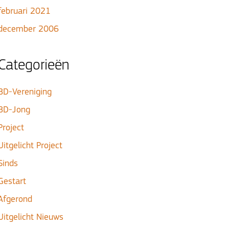
februari 2021
december 2006
Categorieën
BD-Vereniging
BD-Jong
Project
Uitgelicht Project
Sinds
Gestart
Afgerond
Uitgelicht Nieuws