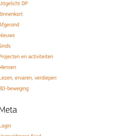
Uitgelicht DP
Binnenkort
Afgerond
Nieuws
Sinds
Projecten en activiteiten
Mensen
Lezen, ervaren, verdiepen
BD-beweging
Meta
Login