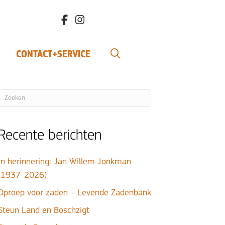
facebook.com/bdvereniging/
instagram.com/leefbiodynamisch/
CONTACT+SERVICE
Recente berichten
In herinnering: Jan Willem Jonkman
(1937-2026)
Oproep voor zaden – Levende Zadenbank
Steun Land en Boschzigt