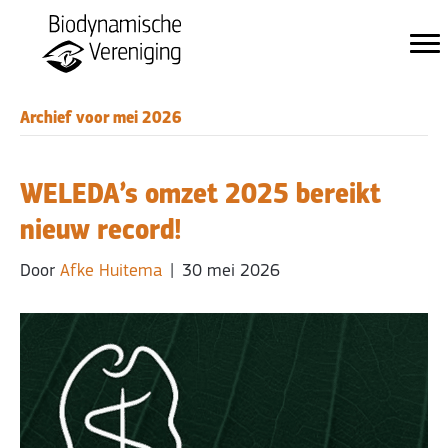
Archief voor mei 2026
WELEDA’s omzet 2025 bereikt
nieuw record!
Door
Afke Huitema
|
30 mei 2026