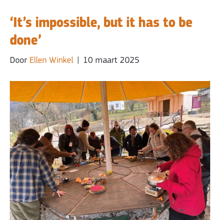
‘It’s impossible, but it has to be
done’
Door
Ellen Winkel
|
10 maart 2025