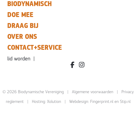
BIODYNAMISCH
DOE MEE
DRAAG BIJ
OVER ONS
CONTACT+SERVICE
lid worden
|
facebook.com/bdvereniging/
instagram.com/leefbiody
© 2026 Biodynamische Vereniging |
Algemene voorwaarden
|
Privacy
reglement
| Hosting:
Xolution
| Webdesign:
Fingerprint.nl
en
Stip.nl