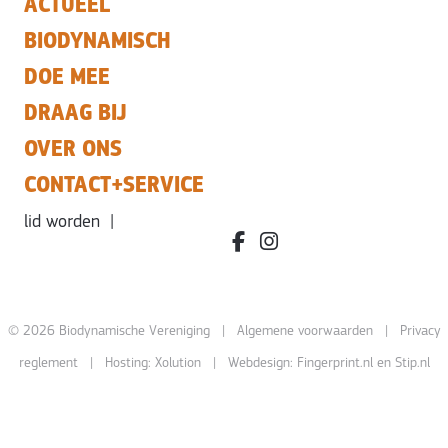
ACTUEEL
BIODYNAMISCH
DOE MEE
DRAAG BIJ
OVER ONS
CONTACT+SERVICE
lid worden
|
facebook.com/bdvereniging/
instagram.com/leefbiody
© 2026 Biodynamische Vereniging |
Algemene voorwaarden
|
Privacy
reglement
| Hosting:
Xolution
| Webdesign:
Fingerprint.nl
en
Stip.nl