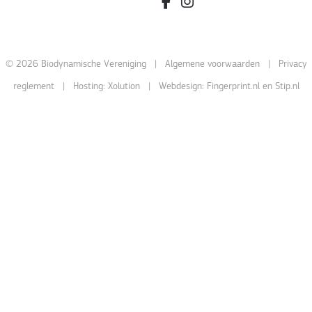
facebook.com/bdvereniging/
instagram.com/leefbiody
© 2026 Biodynamische Vereniging |
Algemene voorwaarden
|
Privacy
reglement
| Hosting:
Xolution
| Webdesign:
Fingerprint.nl
en
Stip.nl