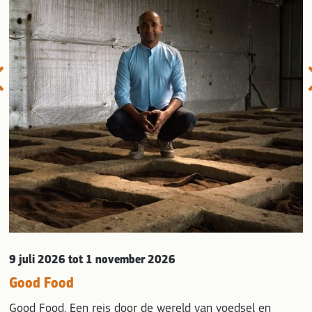
evious
9 juli 2026
tot 1 november 2026
Good Food
Good Food. Een reis door de wereld van voedsel en