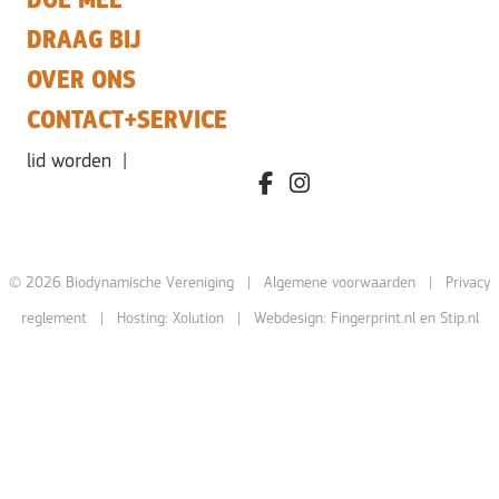
DRAAG BIJ
OVER ONS
CONTACT+SERVICE
lid worden
|
facebook.com/bdvereniging/
instagram.com/leefbiody
© 2026 Biodynamische Vereniging |
Algemene voorwaarden
|
Privacy
reglement
| Hosting:
Xolution
| Webdesign:
Fingerprint.nl
en
Stip.nl