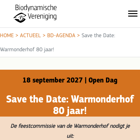
HOME
>
ACTUEEL
>
BD-AGENDA
>
Save the Date:
Warmonderhof 80 jaar!
18 september 2027 | Open Dag
Save the Date: Warmonderhof
80 jaar!
De feestcommissie van de Warmonderhof nodigt je
uit: