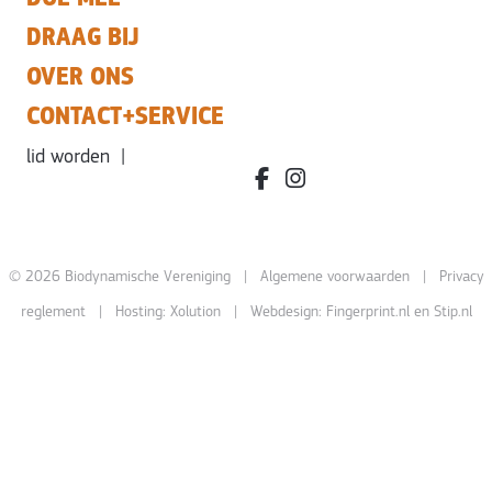
DRAAG BIJ
OVER ONS
CONTACT+SERVICE
lid worden
|
facebook.com/bdvereniging/
instagram.com/leefbiody
© 2026 Biodynamische Vereniging |
Algemene voorwaarden
|
Privacy
reglement
| Hosting:
Xolution
| Webdesign:
Fingerprint.nl
en
Stip.nl