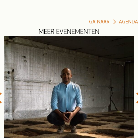
GA NAAR
AGENDA
MEER EVENEMENTEN
evious