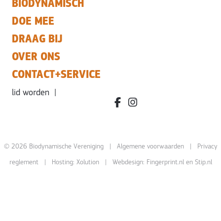
BIODYNAMISCH
DOE MEE
DRAAG BIJ
OVER ONS
CONTACT+SERVICE
lid worden
|
facebook.com/bdvereniging/
instagram.com/leefbiody
© 2026 Biodynamische Vereniging |
Algemene voorwaarden
|
Privacy
reglement
| Hosting:
Xolution
| Webdesign:
Fingerprint.nl
en
Stip.nl