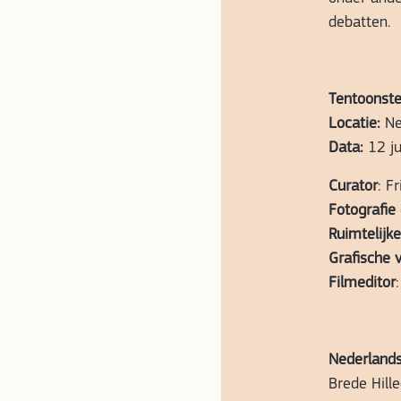
debatten.
Tentoonstel
Locatie:
Ne
Data:
12 ju
Curator
: F
Fotografie 
Ruimtelijk
Grafische 
Filmeditor
Nederland
Brede Hille