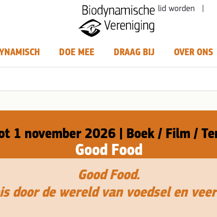
lid worden |
YNAMISCH
DOE MEE
DRAAG BIJ
OVER ONS
tot 1 november 2026 | Boek / Film / Te
Good Food
Good Food.
is door de wereld van voedsel en vee