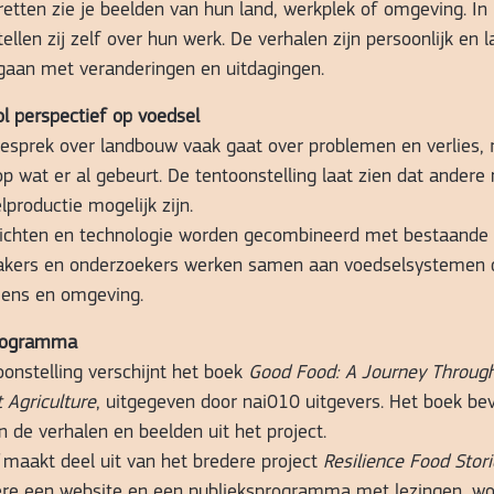
retten zie je beelden van hun land, werkplek of omgeving. In 
tellen zij zelf over hun werk. De verhalen zijn persoonlijk en l
gaan met veranderingen en uitdagingen.
l perspectief op voedsel
esprek over landbouw vaak gaat over problemen en verlies, 
p wat er al gebeurt. De tentoonstelling laat zien dat andere
productie mogelijk zijn.
ichten en technologie worden gecombineerd met bestaande 
akers en onderzoekers werken samen aan voedselsystemen d
mens en omgeving.
rogramma
oonstelling verschijnt het boek
Good Food: A Journey Through
t Agriculture
, uitgegeven door nai010 uitgevers. Het boek be
n de verhalen en beelden uit het project.
maakt deel uit van het bredere project
Resilience Food Stor
re een website en een publieksprogramma met lezingen, w