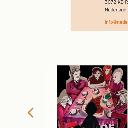
3072 KD R
Nederland
info@nede
onderhof 80
de Warmonderhof
Previous
18 september 2027
n vieren we het
rmonderhof – ons