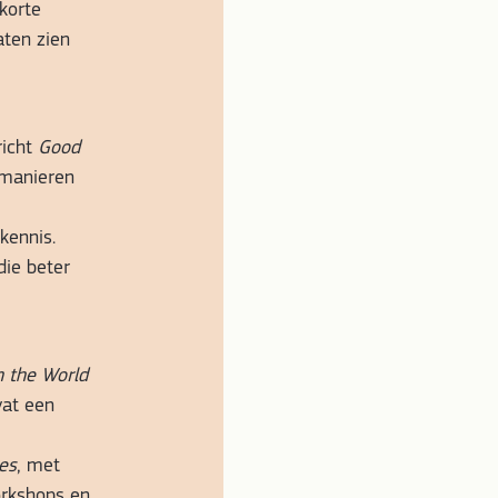
korte
aten zien
richt
Good
 manieren
kennis.
ie beter
 the World
vat een
ies
, met
orkshops en