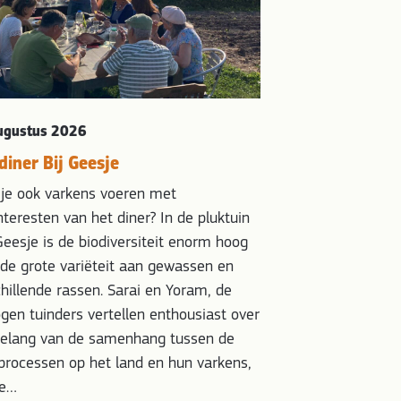
het 100-jarig bes
biodynamische boe
presenteren Lover
CANTATEKⱯRAVAAN 
Loverendale Pastor
ugustus 2026
informatie Data:…
diner Bij Geesje
LEES VERDER
je ook varkens voeren met
teresten van het diner? In de pluktuin
eesje is de biodiversiteit enorm hoog
de grote variëteit aan gewassen en
hillende rassen. Sarai en Yoram, de
gen tuinders vertellen enthousiast over
belang van de samenhang tussen de
processen op het land en hun varkens,
de…