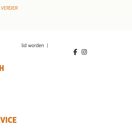
 VERDER
lid worden
|
facebook.com/bdvereniging
instagram.com/leefbio
H
VICE