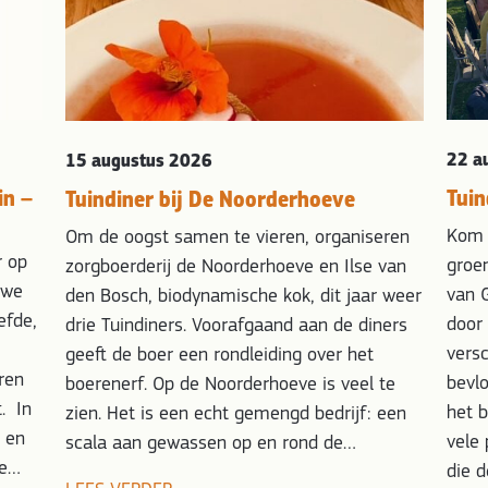
22 a
15 augustus 2026
in –
Tuin
Tuindiner bij De Noorderhoeve
Kom 
Om de oogst samen te vieren, organiseren
r op
groen
zorgboerderij de Noorderhoeve en Ilse van
uwe
van G
den Bosch, biodynamische kok, dit jaar weer
efde,
door 
drie Tuindiners. Voorafgaand aan de diners
versc
geeft de boer een rondleiding over het
ren
bevlo
boerenerf. Op de Noorderhoeve is veel te
. In
het 
zien. Het is een echt gemengd bedrijf: een
 en
vele 
scala aan gewassen op en rond de…
te…
die 