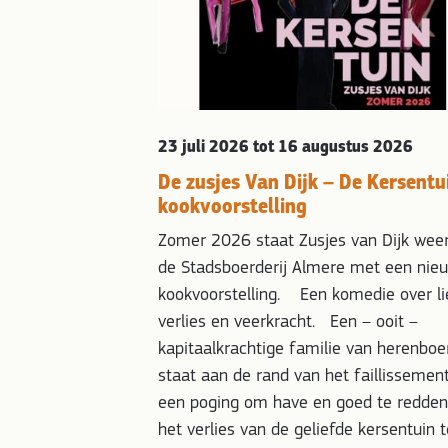
u alvast in je
n zijn inmiddels
s op alles om er
eest van te
23 juli 2026
tot 16 augustus 2026
De zusjes Van Dijk – De Kersentu
kookvoorstelling
Zomer 2026 staat Zusjes van Dijk wee
de Stadsboerderij Almere met een nie
kookvoorstelling. Een komedie over li
verlies en veerkracht. Een – ooit –
kapitaalkrachtige familie van herenboe
staat aan de rand van het faillissement
een poging om have en goed te redden
het verlies van de geliefde kersentuin 