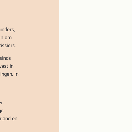
inders,
en om
issiers.
sinds
vast in
ingen. In
en
ge
rland en