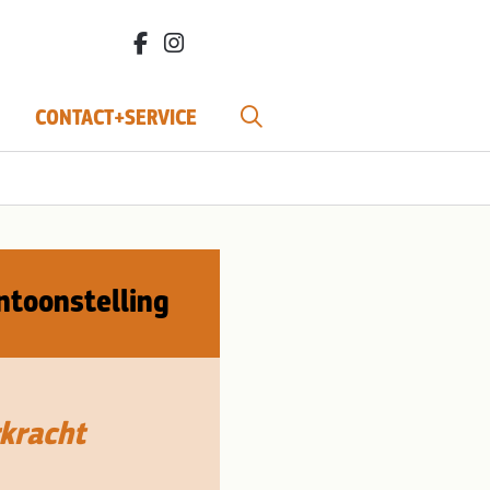
facebook.com/bdvereniging/
instagram.com/leefbiodynamisch/
CONTACT+SERVICE
ntoonstelling
rkracht