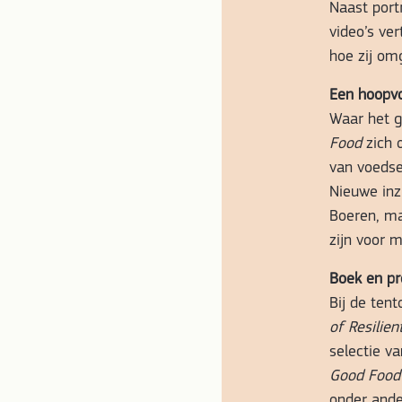
Naast port
video’s ver
hoe zij om
Een hoopvo
Waar het g
Food
zich o
van voedsel
Nieuwe inz
Boeren, m
zijn voor 
Boek en p
Bij de tent
of Resilien
selectie va
Good Food
onder ande