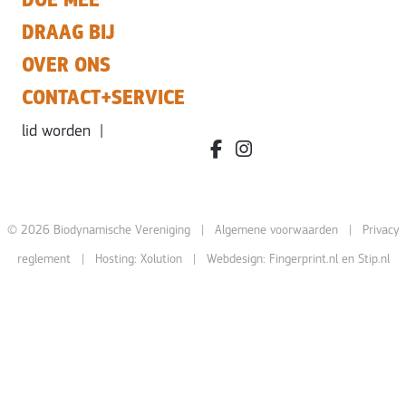
DRAAG BIJ
OVER ONS
CONTACT+SERVICE
lid worden
|
facebook.com/bdvereniging/
instagram.com/leefbiody
© 2026 Biodynamische Vereniging |
Algemene voorwaarden
|
Privacy
reglement
| Hosting:
Xolution
| Webdesign:
Fingerprint.nl
en
Stip.nl