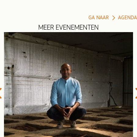
GA NAAR
AGENDA
MEER EVENEMENTEN
evious