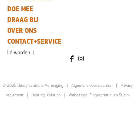
DOE MEE
DRAAG BIJ
OVER ONS
CONTACT+SERVICE
lid worden
|
facebook.com/bdvereniging/
instagram.com/leefbiody
© 2026 Biodynamische Vereniging |
Algemene voorwaarden
|
Privacy
reglement
| Hosting:
Xolution
| Webdesign:
Fingerprint.nl
en
Stip.nl