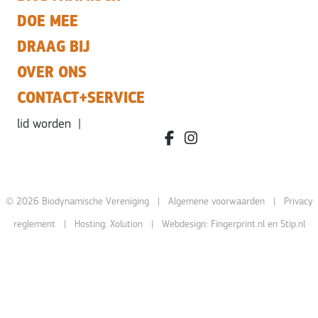
DOE MEE
DRAAG BIJ
OVER ONS
CONTACT+SERVICE
lid worden
|
facebook.com/bdvereniging/
instagram.com/leefbiody
© 2026 Biodynamische Vereniging |
Algemene voorwaarden
|
Privacy
reglement
| Hosting:
Xolution
| Webdesign:
Fingerprint.nl
en
Stip.nl