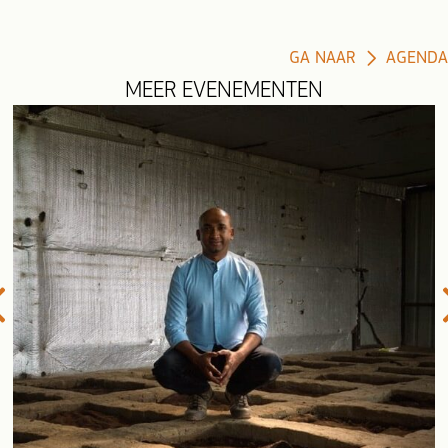
GA NAAR
AGENDA
MEER EVENEMENTEN
evious