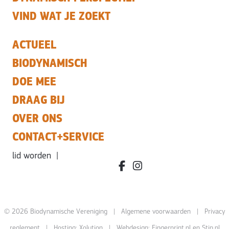
VIND WAT JE ZOEKT
ACTUEEL
BIODYNAMISCH
DOE MEE
DRAAG BIJ
OVER ONS
CONTACT+SERVICE
lid worden
|
facebook.com/bdvereniging/
instagram.com/leefbiody
© 2026 Biodynamische Vereniging |
Algemene voorwaarden
|
Privacy
reglement
| Hosting:
Xolution
| Webdesign:
Fingerprint.nl
en
Stip.nl