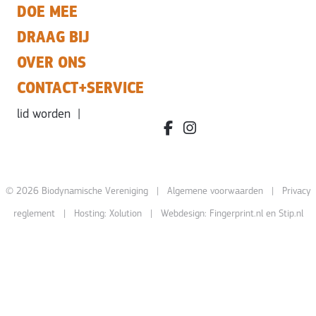
DOE MEE
DRAAG BIJ
OVER ONS
CONTACT+SERVICE
lid worden
|
facebook.com/bdvereniging/
instagram.com/leefbiody
© 2026 Biodynamische Vereniging |
Algemene voorwaarden
|
Privacy
reglement
| Hosting:
Xolution
| Webdesign:
Fingerprint.nl
en
Stip.nl