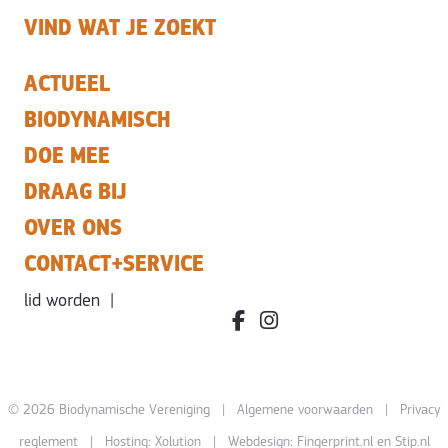
VIND WAT JE ZOEKT
ACTUEEL
BIODYNAMISCH
DOE MEE
DRAAG BIJ
OVER ONS
CONTACT+SERVICE
lid worden
|
facebook.com/bdvereniging/
instagram.com/leefbiody
© 2026 Biodynamische Vereniging |
Algemene voorwaarden
|
Privacy
reglement
| Hosting:
Xolution
| Webdesign:
Fingerprint.nl
en
Stip.nl