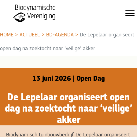
HOME
>
ACTUEEL
>
BD-AGENDA
>
De Lepelaar organiseert
open dag na zoektocht naar ‘veilige’ akker
13 juni 2026 | Open Dag
De Lepelaar organiseert open
dag na zoektocht naar ‘veilige’
akker
Biodynamisch tuinbouwbedrijf De Lepelaar organiseert