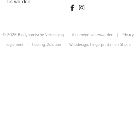
lid worden
|
facebook.com/bdvereniging/
instagram.com/leefbiody
© 2026 Biodynamische Vereniging |
Algemene voorwaarden
|
Privacy
reglement
| Hosting:
Xolution
| Webdesign:
Fingerprint.nl
en
Stip.nl