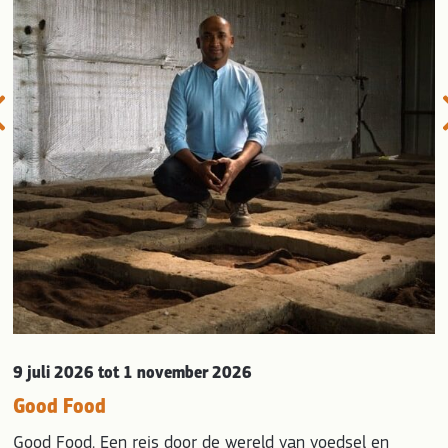
evious
9 juli 2026
tot 1 november 2026
Good Food
Good Food. Een reis door de wereld van voedsel en