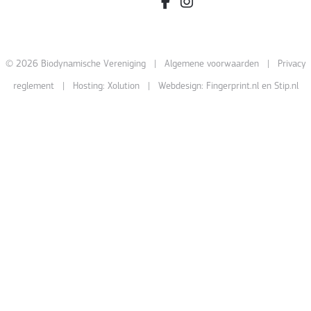
facebook.com/bdvereniging/
instagram.com/leefbiody
© 2026 Biodynamische Vereniging |
Algemene voorwaarden
|
Privacy
reglement
| Hosting:
Xolution
| Webdesign:
Fingerprint.nl
en
Stip.nl